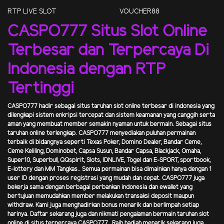
RTP LIVE SLOT
VOUCHER88
CASPO777 Situs Slot Online
Terbesar dan Terpercaya Di
Indonesia dengan RTP
Tertinggi
CASPO777
hadir sebagai situs taruhan slot online terbesar di indonesia yang
dilengkapi sistem enkripsi tercepat dan sistem keamanan yang canggih serta
aman yang membuat member semakin nyaman untuk bermain. Sebagai situs
taruhan online terlengkap.
CASPO777
menyediakan puluhan permainan
terbaik di bidangnya seperti Texas Poker, Domino Dealer, Bandar Ceme,
Ceme Keliling, Dominobet, Capsa Susun, Bandar Capsa, Blackjack, Omaha,
Super10, Superbull, QQspirit, Slots, IDNLIVE, Togel dan E-SPORT, sportbook,
E-lottery dan MM Tangkas.. Semua permainan bisa dimainkan hanya dengan 1
user ID dengan proses registrasi yang mudah dan cepat.
CASPO777
juga
bekerja sama dengan berbagai perbankan indonesia dan ewallet yang
bertujuan memudahkan member melakukan transaksi deposit maupun
withdraw. Kami juga menghadirkan bonus menarik dan berlimpah setiap
harinya. Daftar sekarang juga dan nikmati pengalaman bermain taruhan slot
online di situs terpercaya
CASPO777
,
Raih hadiah menarik sekarang juga.